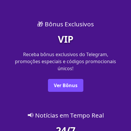
🎁 Bônus Exclusivos
VIP
Receba bônus exclusivos do Telegram,
promoções especiais e códigos promocionais
únicos!
Ver Bônus
📢 Notícias em Tempo Real
24/7