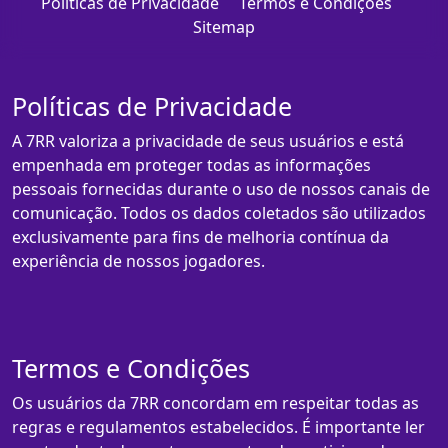
Políticas de Privacidade
Termos e Condições
Sitemap
Políticas de Privacidade
A 7RR valoriza a privacidade de seus usuários e está
empenhada em proteger todas as informações
pessoais fornecidas durante o uso de nossos canais de
comunicação. Todos os dados coletados são utilizados
exclusivamente para fins de melhoria contínua da
experiência de nossos jogadores.
Termos e Condições
Os usuários da 7RR concordam em respeitar todas as
regras e regulamentos estabelecidos. É importante ler