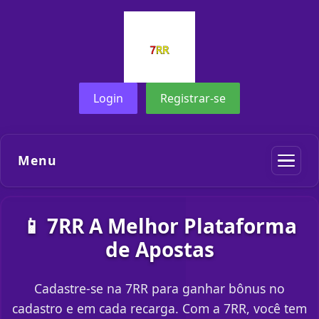
Login
Registrar-se
Menu
📱 7RR A Melhor Plataforma
de Apostas
Cadastre-se na 7RR para ganhar bônus no
cadastro e em cada recarga. Com a 7RR, você tem