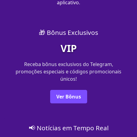
aplicativo.
🎁 Bônus Exclusivos
VIP
Receba bônus exclusivos do Telegram,
promoções especiais e códigos promocionais
únicos!
Ver Bônus
📢 Notícias em Tempo Real