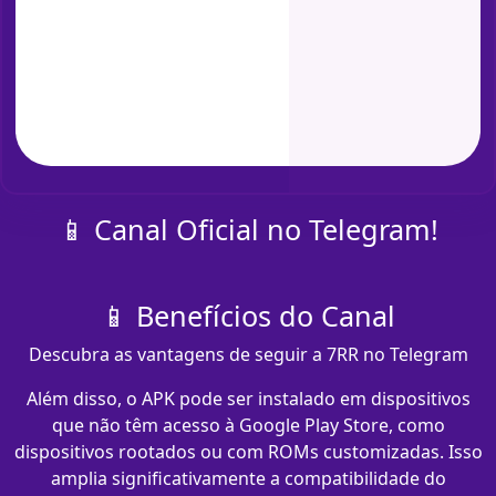
📱 Canal Oficial no Telegram!
📱 Benefícios do Canal
Descubra as vantagens de seguir a 7RR no Telegram
Além disso, o APK pode ser instalado em dispositivos
que não têm acesso à Google Play Store, como
dispositivos rootados ou com ROMs customizadas. Isso
amplia significativamente a compatibilidade do