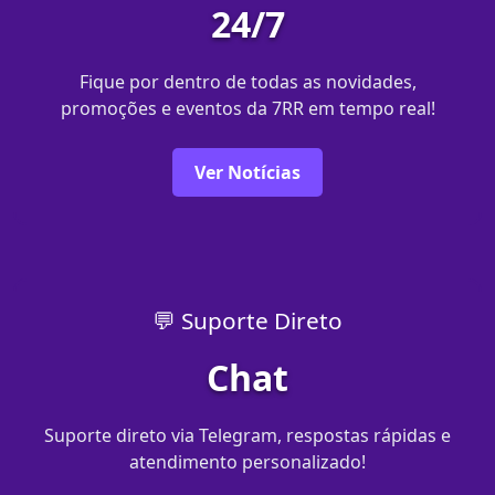
24/7
Fique por dentro de todas as novidades,
promoções e eventos da 7RR em tempo real!
Ver Notícias
💬 Suporte Direto
Chat
Suporte direto via Telegram, respostas rápidas e
atendimento personalizado!