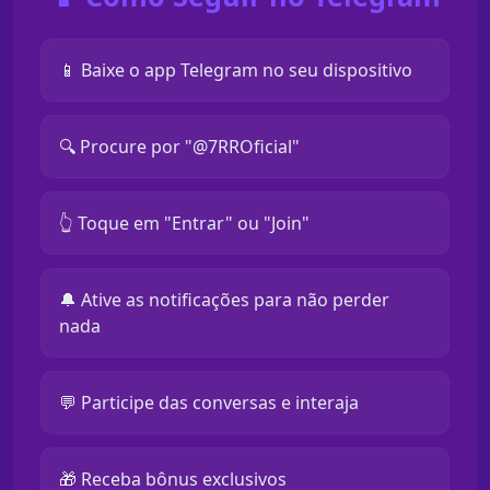
📱 Baixe o app Telegram no seu dispositivo
🔍 Procure por "@7RROficial"
👆 Toque em "Entrar" ou "Join"
🔔 Ative as notificações para não perder
nada
💬 Participe das conversas e interaja
🎁 Receba bônus exclusivos