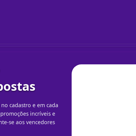
postas
 no cadastro e em cada
 promoções incríveis e
unte-se aos vencedores