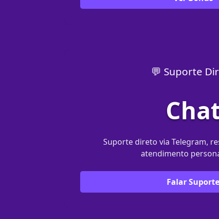
💬 Suporte Di
Cha
Suporte direto via Telegram, r
atendimento persona
Falar Suport