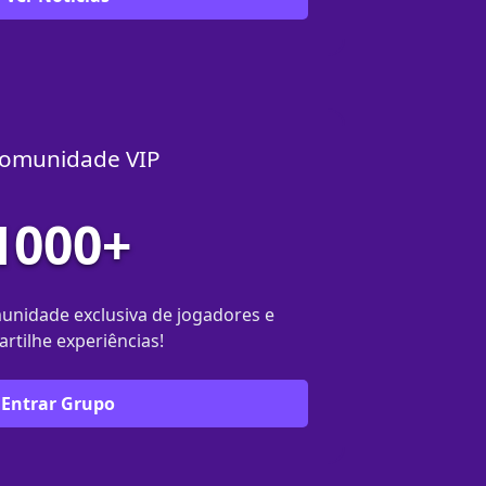
Comunidade VIP
1000+
unidade exclusiva de jogadores e
rtilhe experiências!
Entrar Grupo