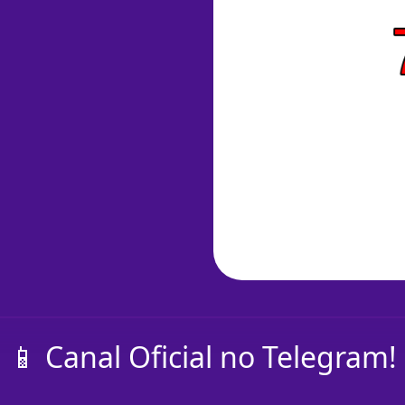
📱 Canal Oficial no Telegram!