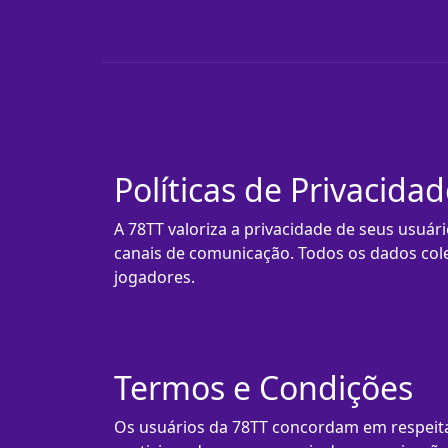
Políticas de Privacida
A 78TT valoriza a privacidade de seus usuá
canais de comunicação. Todos os dados cole
jogadores.
Termos e Condições
Os usuários da 78TT concordam em respeitar