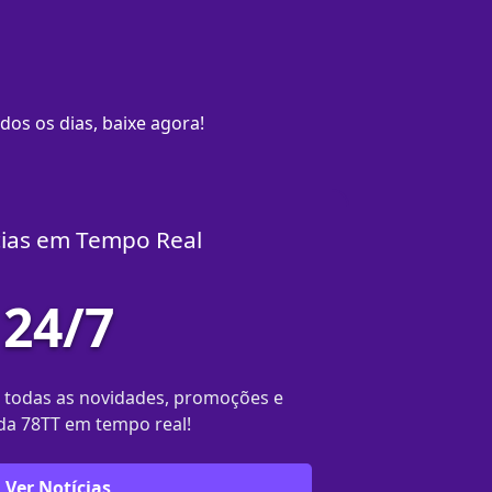
dos os dias, baixe agora!
cias em Tempo Real
24/7
e todas as novidades, promoções e
da 78TT em tempo real!
Ver Notícias