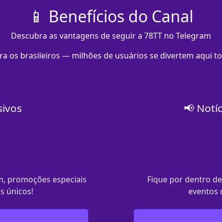
📱 Benefícios do Canal
Descubra as vantagens de seguir a 78TT no Telegram
a os brasileiros — milhões de usuários se divertem aqui to
sivos
📢 Notí
m, promoções especiais
Fique por dentro d
s únicos!
eventos 