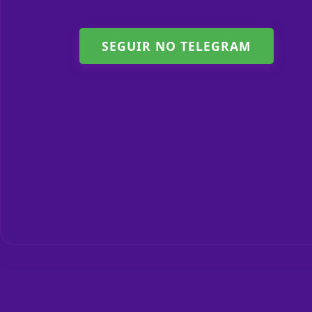
SEGUIR NO TELEGRAM