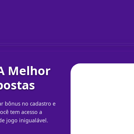
A Melhor
postas
r bônus no cadastro e
ocê tem acesso a
e jogo inigualável.