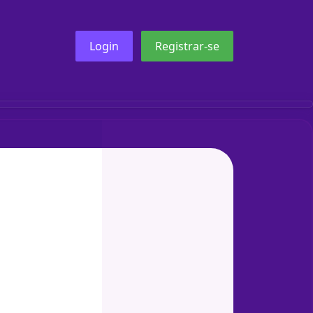
Login
Registrar-se