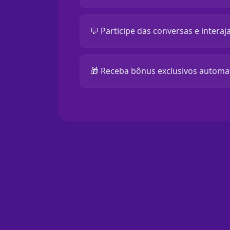
💬 Participe das conversas e interaj
🎁 Receba bônus exclusivos autom