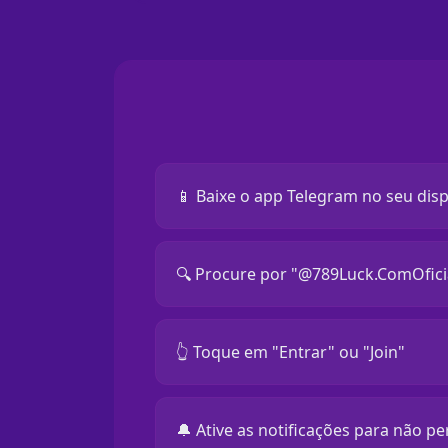
📱 Baixe o app Telegram no seu disp
🔍 Procure por "@789Luck.ComOfici
👆 Toque em "Entrar" ou "Join"
🔔 Ative as notificações para não p