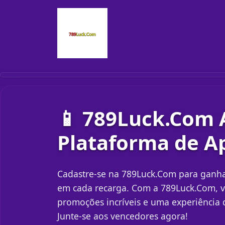
📱 789Luck.Com 
Plataforma de A
Cadastre-se na 789Luck.Com para ganha
em cada recarga. Com a 789Luck.Com, v
promoções incríveis e uma experiência d
Junte-se aos vencedores agora!