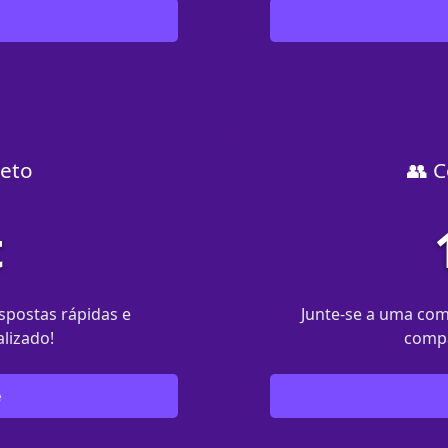
reto
👥 
t
espostas rápidas e
Junte-se a uma com
lizado!
compa
e