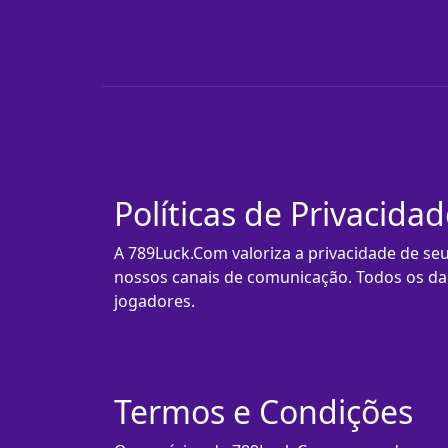
Políticas de Privacida
A 789Luck.Com valoriza a privacidade de s
nossos canais de comunicação. Todos os dad
jogadores.
Termos e Condições