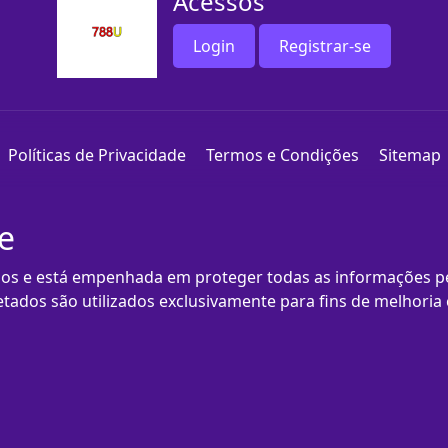
Acessos
Login
Registrar-se
Políticas de Privacidade
Termos e Condições
Sitemap
de
rios e está empenhada em proteger todas as informações p
tados são utilizados exclusivamente para fins de melhoria