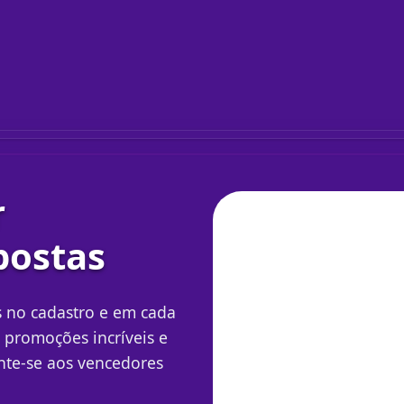
r
postas
 no cadastro e em cada
 promoções incríveis e
unte-se aos vencedores