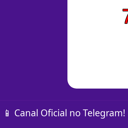
📱 Canal Oficial no Telegram!