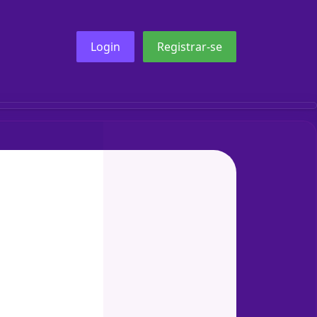
Login
Registrar-se