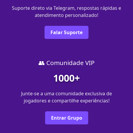
Suporte direto via Telegram, respostas rápidas e
atendimento personalizado!
Falar Suporte
👥 Comunidade VIP
1000+
Junte-se a uma comunidade exclusiva de
jogadores e compartilhe experiências!
Entrar Grupo