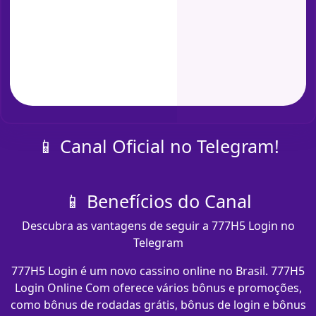
📱 Canal Oficial no Telegram!
📱 Benefícios do Canal
Descubra as vantagens de seguir a 777H5 Login no
Telegram
777H5 Login é um novo cassino online no Brasil. 777H5
Login Online Com oferece vários bônus e promoções,
como bônus de rodadas grátis, bônus de login e bônus