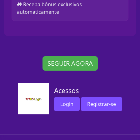
🎁 Receba bônus exclusivos
automaticamente
SEGUIR AGORA
Acessos
Login
Registrar-se