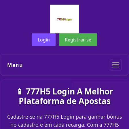
Login
Registrar-se
Menu
📱 777H5 Login A Melhor
Plataforma de Apostas
Cadastre-se na 777H5 Login para ganhar bônus
no cadastro e em cada recarga. Com a 777H5