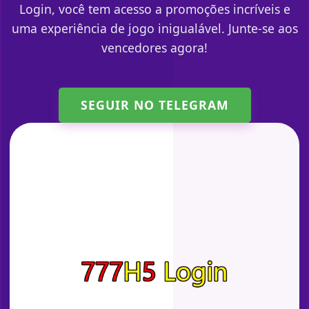
Login, você tem acesso a promoções incríveis e
uma experiência de jogo inigualável. Junte-se aos
vencedores agora!
SEGUIR NO TELEGRAM