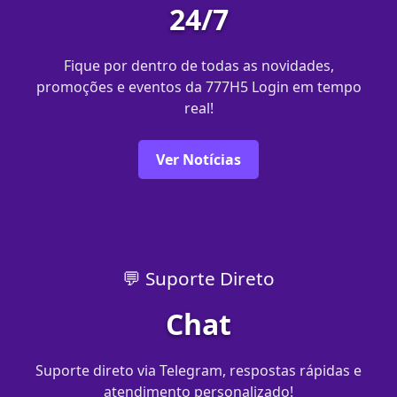
24/7
Fique por dentro de todas as novidades,
promoções e eventos da 777H5 Login em tempo
real!
Ver Notícias
💬 Suporte Direto
Chat
Suporte direto via Telegram, respostas rápidas e
atendimento personalizado!