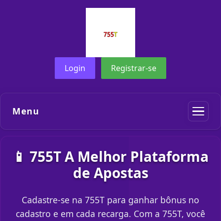
Login
Registrar-se
Menu
📱 755T A Melhor Plataforma
de Apostas
Cadastre-se na 755T para ganhar bônus no
cadastro e em cada recarga. Com a 755T, você