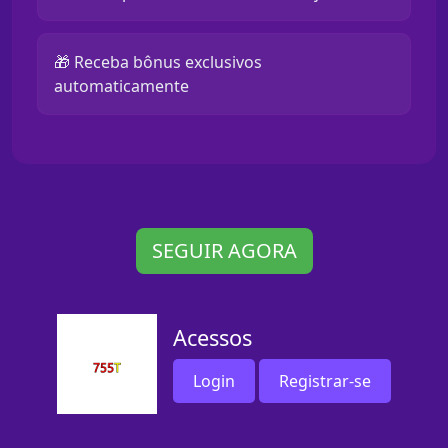
🎁 Receba bônus exclusivos
automaticamente
SEGUIR AGORA
Acessos
Login
Registrar-se