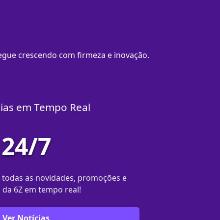
segue crescendo com firmeza e inovação.
cias em Tempo Real
24/7
e todas as novidades, promoções e
 da 6Z em tempo real!
Ver Notícias