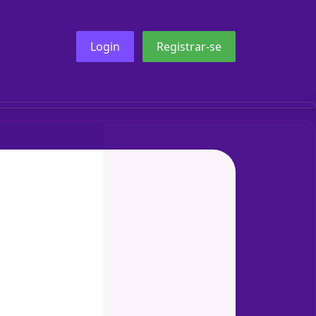
Login
Registrar-se