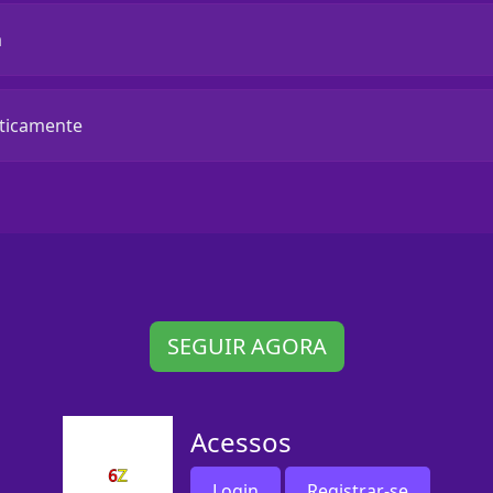
a
aticamente
SEGUIR AGORA
Acessos
Login
Registrar-se