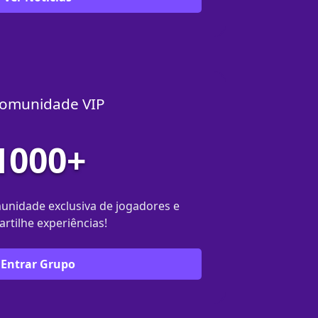
Comunidade VIP
1000+
unidade exclusiva de jogadores e
rtilhe experiências!
Entrar Grupo