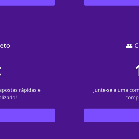
reto
👥 
t
espostas rápidas e
Junte-se a uma com
lizado!
compa
e