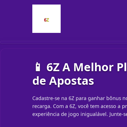
📱 6Z A Melhor P
de Apostas
Cadastre-se na 6Z para ganhar bônus n
recarga. Com a 6Z, você tem acesso a p
experiência de jogo inigualável. Junte-