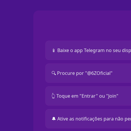
📱 Baixe o app Telegram no seu disp
🔍 Procure por "@6ZOficial"
👆 Toque em "Entrar" ou "Join"
🔔 Ative as notificações para não p