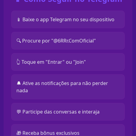
📱 Baixe o app Telegram no seu dispositivo
🔍 Procure por "@6RRr.ComOficial"
👆 Toque em "Entrar" ou "Join"
🔔 Ative as notificações para não perder
nada
💬 Participe das conversas e interaja
🎁 Receba bônus exclusivos