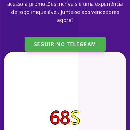
acesso a promoções incríveis e uma experiência
de jogo inigualável. Junte-se aos vencedores
agora!
SEGUIR NO TELEGRAM