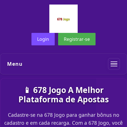
Login
Registrar-se
Menu
📱 678 Jogo A Melhor
Plataforma de Apostas
Cadastre-se na 678 Jogo para ganhar bônus no
cadastro e em cada recarga. Com a 678 Jogo, você