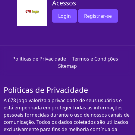
Acessos
Login
Registrar-se
Políticas de Privacidade
Termos e Condições
Sitemap
Políticas de Privacidade
A 678 Jogo valoriza a privacidade de seus usuários e
está empenhada em proteger todas as informações
pessoais fornecidas durante o uso de nossos canais de
comunicação. Todos os dados coletados são utilizados
exclusivamente para fins de melhoria contínua da