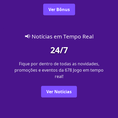
Ver Bônus
📢 Notícias em Tempo Real
24/7
Fique por dentro de todas as novidades,
promoções e eventos da 678 Jogo em tempo
real!
Ver Notícias