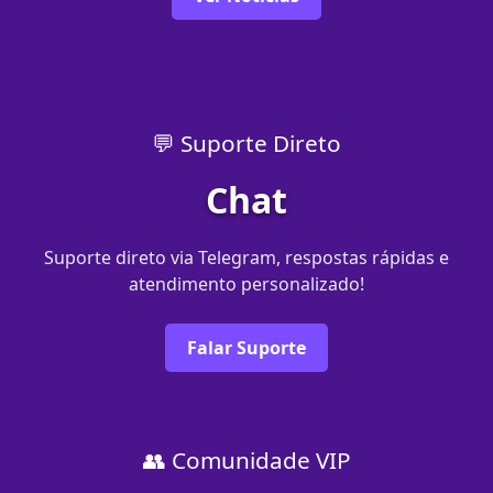
💬 Suporte Direto
Chat
Suporte direto via Telegram, respostas rápidas e
atendimento personalizado!
Falar Suporte
👥 Comunidade VIP