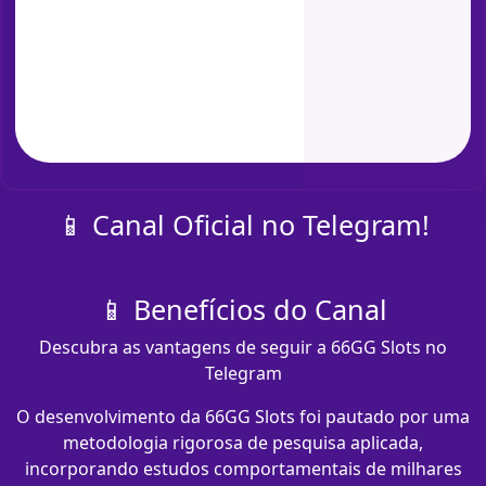
📱 Canal Oficial no Telegram!
📱 Benefícios do Canal
Descubra as vantagens de seguir a 66GG Slots no
Telegram
O desenvolvimento da 66GG Slots foi pautado por uma
metodologia rigorosa de pesquisa aplicada,
incorporando estudos comportamentais de milhares