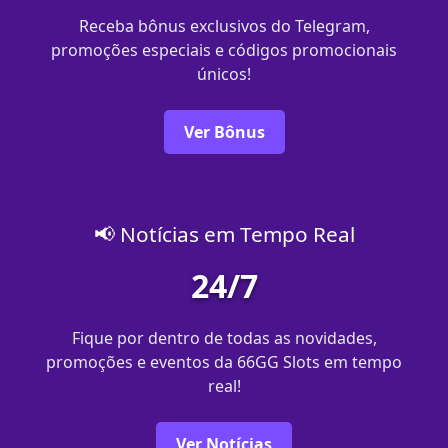
Receba bônus exclusivos do Telegram,
promoções especiais e códigos promocionais
únicos!
Ver Bônus
📢 Notícias em Tempo Real
24/7
Fique por dentro de todas as novidades,
promoções e eventos da 66GG Slots em tempo
real!
Ver Notícias