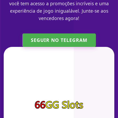
você tem acesso a promoções incríveis e uma
experiência de jogo inigualável. Junte-se aos
vencedores agora!
SEGUIR NO TELEGRAM