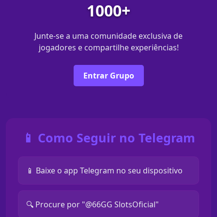
1000+
Junte-se a uma comunidade exclusiva de
jogadores e compartilhe experiências!
Entrar Grupo
📱 Como Seguir no Telegram
📱 Baixe o app Telegram no seu dispositivo
🔍 Procure por "@66GG SlotsOficial"