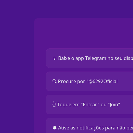
📱 Baixe o app Telegram no seu disp
🔍 Procure por "@6292Oficial"
👆 Toque em "Entrar" ou "Join"
🔔 Ative as notificações para não p