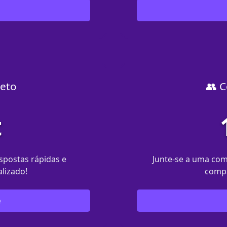
reto
👥 
t
espostas rápidas e
Junte-se a uma com
lizado!
compa
e