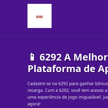
📱 6292 A Melhor
Plataforma de A
Cadastre-se na 6292 para ganhar bônus
recarga. Com a 6292, você tem acesso a
uma experiência de jogo inigualável. J
agora!