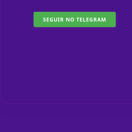
SEGUIR NO TELEGRAM