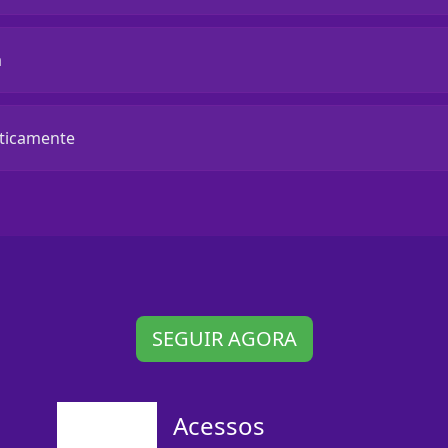
a
aticamente
SEGUIR AGORA
Acessos