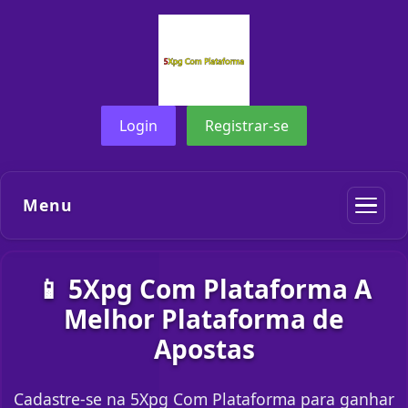
Login
Registrar-se
Menu
📱 5Xpg Com Plataforma A
Melhor Plataforma de
Apostas
Cadastre-se na 5Xpg Com Plataforma para ganhar