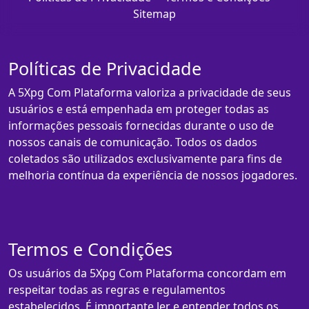
Sitemap
Políticas de Privacidade
A 5Xpg Com Plataforma valoriza a privacidade de seus
usuários e está empenhada em proteger todas as
informações pessoais fornecidas durante o uso de
nossos canais de comunicação. Todos os dados
coletados são utilizados exclusivamente para fins de
melhoria contínua da experiência de nossos jogadores.
Termos e Condições
Os usuários da 5Xpg Com Plataforma concordam em
respeitar todas as regras e regulamentos
estabelecidos. É importante ler e entender todos os