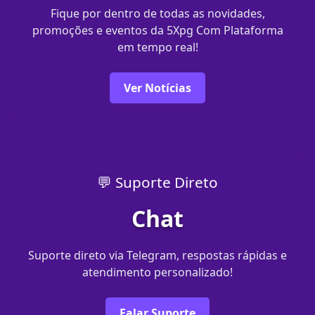
Fique por dentro de todas as novidades,
promoções e eventos da 5Xpg Com Plataforma
em tempo real!
Ver Notícias
💬 Suporte Direto
Chat
Suporte direto via Telegram, respostas rápidas e
atendimento personalizado!
Falar Suporte