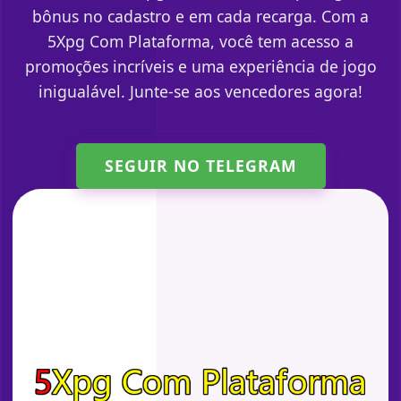
bônus no cadastro e em cada recarga. Com a
5Xpg Com Plataforma, você tem acesso a
promoções incríveis e uma experiência de jogo
inigualável. Junte-se aos vencedores agora!
SEGUIR NO TELEGRAM