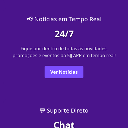
📢 Notícias em Tempo Real
24/7
Fique por dentro de todas as novidades,
promoções e eventos da 5JJ APP em tempo real!
Ver Notícias
💬 Suporte Direto
Chat