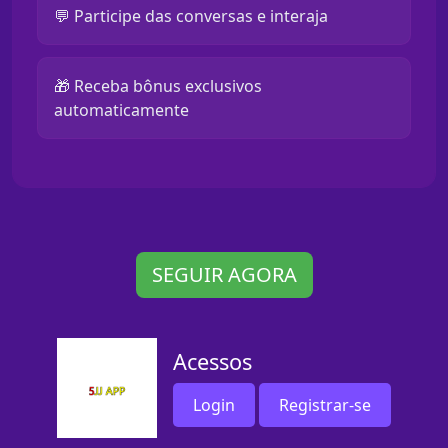
💬 Participe das conversas e interaja
🎁 Receba bônus exclusivos
automaticamente
SEGUIR AGORA
Acessos
Login
Registrar-se