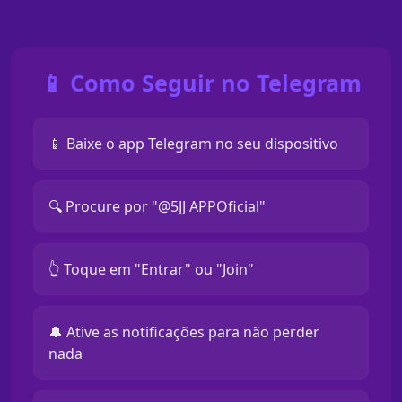
📱 Como Seguir no Telegram
📱 Baixe o app Telegram no seu dispositivo
🔍 Procure por "@5JJ APPOficial"
👆 Toque em "Entrar" ou "Join"
🔔 Ative as notificações para não perder
nada