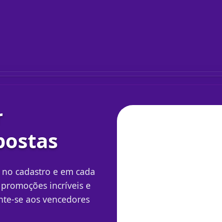
r
postas
 no cadastro e em cada
 promoções incríveis e
unte-se aos vencedores