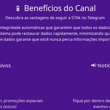
📱 Benefícios do Canal
Descubra as vantagens de seguir a 57Ak no Telegram
e integridade automáticas que garantem que todos os dado
istema pode restaurar dados rapidamente, minimizando qua
de dados garante que você nunca perca informações importa
sivos
📢 Notí
m, promoções especiais
Fique por dentro d
s únicos!
eventos 