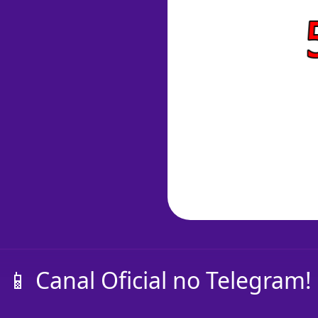
📱 Canal Oficial no Telegram!