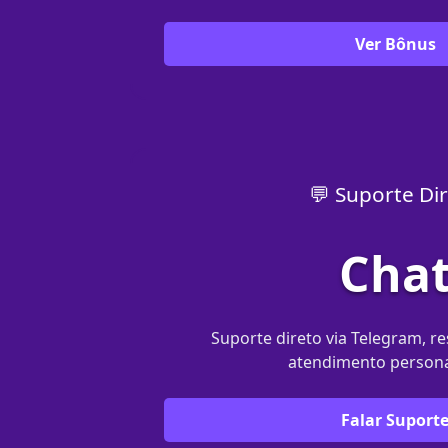
Ver Bônus
💬 Suporte Di
Cha
Suporte direto via Telegram, r
atendimento persona
Falar Suport