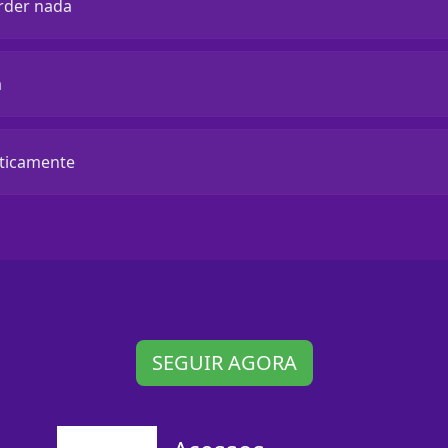
erder nada
a
aticamente
SEGUIR AGORA