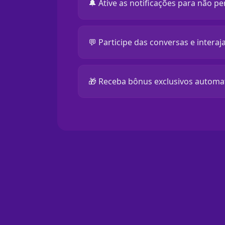
🔔 Ative as notificações para não p
💬 Participe das conversas e interaj
🎁 Receba bônus exclusivos autom