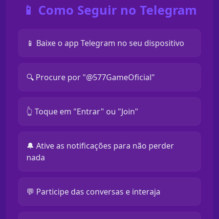
📱 Como Seguir no Telegram
📱 Baixe o app Telegram no seu dispositivo
🔍 Procure por "@577GameOficial"
👆 Toque em "Entrar" ou "Join"
🔔 Ative as notificações para não perder
nada
💬 Participe das conversas e interaja