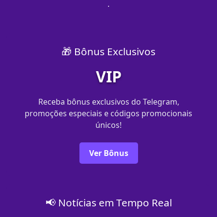
.
🎁 Bônus Exclusivos
VIP
Receba bônus exclusivos do Telegram,
promoções especiais e códigos promocionais
únicos!
Ver Bônus
📢 Notícias em Tempo Real