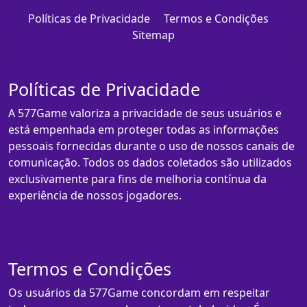
Políticas de Privacidade
Termos e Condições
Sitemap
Políticas de Privacidade
A 577Game valoriza a privacidade de seus usuários e
está empenhada em proteger todas as informações
pessoais fornecidas durante o uso de nossos canais de
comunicação. Todos os dados coletados são utilizados
exclusivamente para fins de melhoria contínua da
experiência de nossos jogadores.
Termos e Condições
Os usuários da 577Game concordam em respeitar