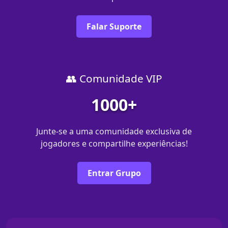
Falar Suporte
👥 Comunidade VIP
1000+
Junte-se a uma comunidade exclusiva de
jogadores e compartilhe experiências!
Entrar Grupo