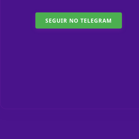
SEGUIR NO TELEGRAM