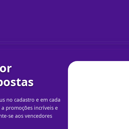
or
postas
us no cadastro e em cada
 a promoções incríveis e
unte-se aos vencedores