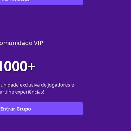
Comunidade VIP
1000+
unidade exclusiva de jogadores e
rtilhe experiências!
Entrar Grupo