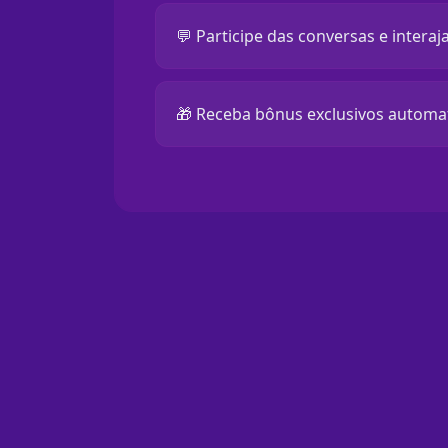
💬 Participe das conversas e interaj
🎁 Receba bônus exclusivos autom