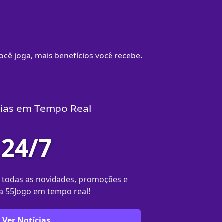
cê joga, mais benefícios você recebe.
cias em Tempo Real
24/7
e todas as novidades, promoções e
a 55Jogo em tempo real!
Ver Notícias