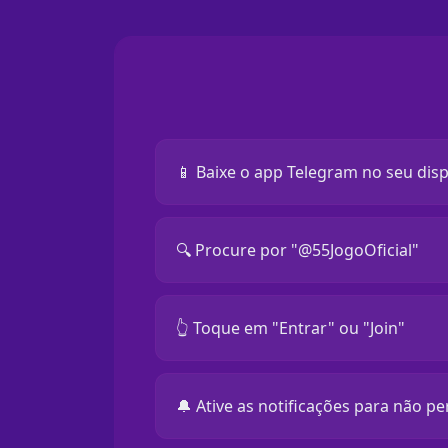
📱 Baixe o app Telegram no seu disp
🔍 Procure por "@55JogoOficial"
👆 Toque em "Entrar" ou "Join"
🔔 Ative as notificações para não p