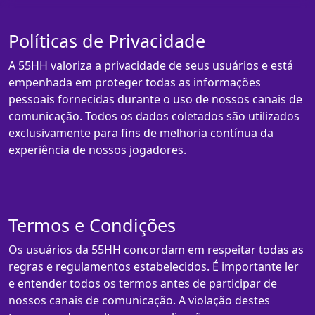
Políticas de Privacidade
A 55HH valoriza a privacidade de seus usuários e está
empenhada em proteger todas as informações
pessoais fornecidas durante o uso de nossos canais de
comunicação. Todos os dados coletados são utilizados
exclusivamente para fins de melhoria contínua da
experiência de nossos jogadores.
Termos e Condições
Os usuários da 55HH concordam em respeitar todas as
regras e regulamentos estabelecidos. É importante ler
e entender todos os termos antes de participar de
nossos canais de comunicação. A violação destes