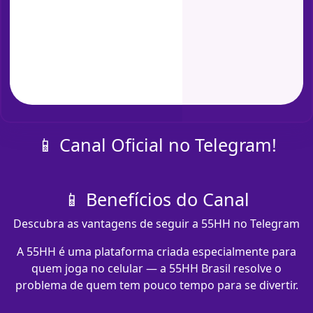
📱 Canal Oficial no Telegram!
📱 Benefícios do Canal
Descubra as vantagens de seguir a 55HH no Telegram
A 55HH é uma plataforma criada especialmente para
quem joga no celular — a 55HH Brasil resolve o
problema de quem tem pouco tempo para se divertir.