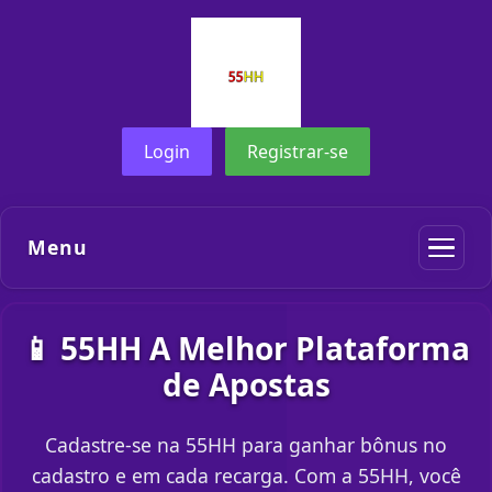
Login
Registrar-se
Menu
📱 55HH A Melhor Plataforma
de Apostas
Cadastre-se na 55HH para ganhar bônus no
cadastro e em cada recarga. Com a 55HH, você