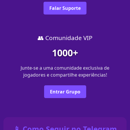
Falar Suporte
👥 Comunidade VIP
1000+
Junte-se a uma comunidade exclusiva de
jogadores e compartilhe experiências!
Entrar Grupo
📱 Como Seguir no Telegram