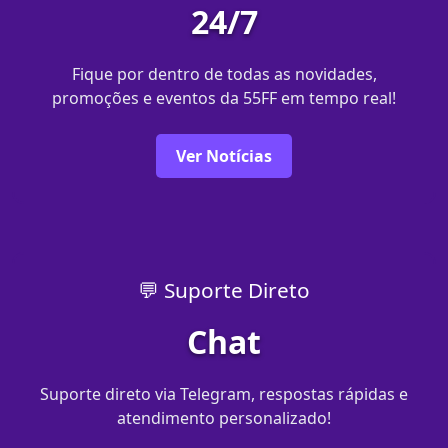
24/7
Fique por dentro de todas as novidades,
promoções e eventos da 55FF em tempo real!
Ver Notícias
💬 Suporte Direto
Chat
Suporte direto via Telegram, respostas rápidas e
atendimento personalizado!