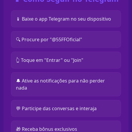
📱 Baixe o app Telegram no seu dispositivo
🔍 Procure por "@55FFOficial"
👆 Toque em "Entrar" ou "Join"
🔔 Ative as notificações para não perder
nada
💬 Participe das conversas e interaja
🎁 Receba bônus exclusivos