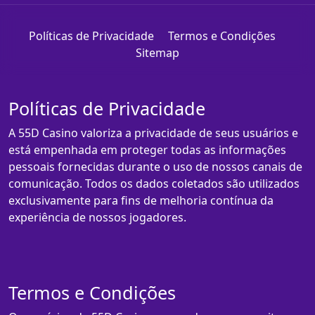
Políticas de Privacidade
Termos e Condições
Sitemap
Políticas de Privacidade
A 55D Casino valoriza a privacidade de seus usuários e
está empenhada em proteger todas as informações
pessoais fornecidas durante o uso de nossos canais de
comunicação. Todos os dados coletados são utilizados
exclusivamente para fins de melhoria contínua da
experiência de nossos jogadores.
Termos e Condições