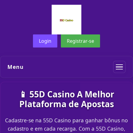
Login
Registrar-se
Menu
📱 55D Casino A Melhor
Plataforma de Apostas
Cadastre-se na 55D Casino para ganhar bônus no
cadastro e em cada recarga. Com a 55D Casino,