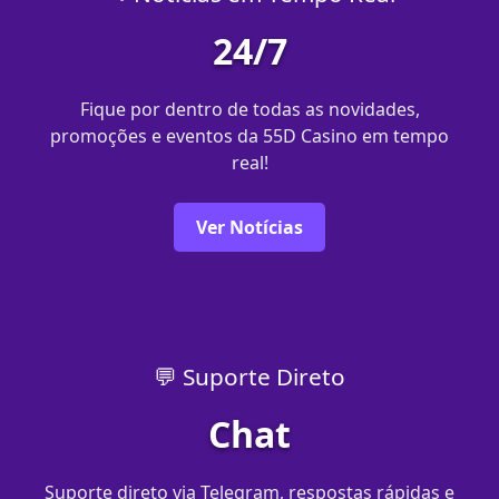
24/7
Fique por dentro de todas as novidades,
promoções e eventos da 55D Casino em tempo
real!
Ver Notícias
💬 Suporte Direto
Chat
Suporte direto via Telegram, respostas rápidas e