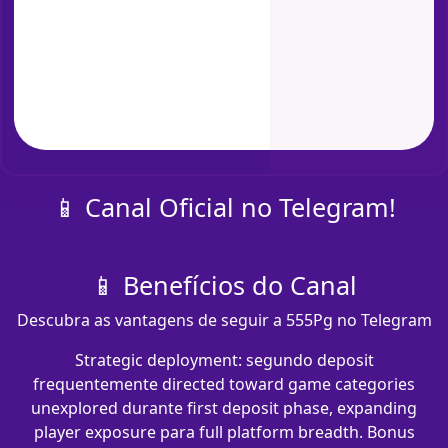
📱 Canal Oficial no Telegram!
📱 Benefícios do Canal
Descubra as vantagens de seguir a 555Pg no Telegram
Strategic deployment: segundo deposit
frequentemente directed toward game categories
unexplored durante first deposit phase, expanding
player exposure para full platform breadth. Bonus