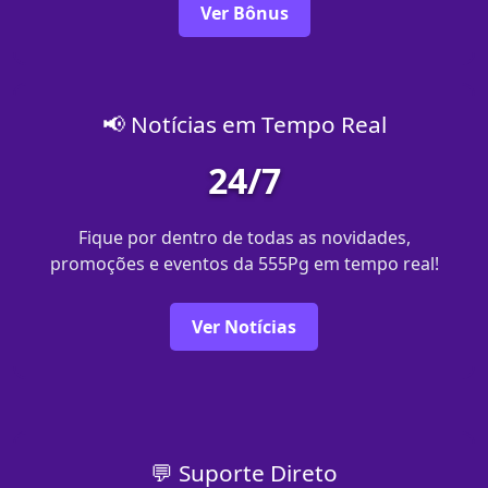
Ver Bônus
📢 Notícias em Tempo Real
24/7
Fique por dentro de todas as novidades,
promoções e eventos da 555Pg em tempo real!
Ver Notícias
💬 Suporte Direto