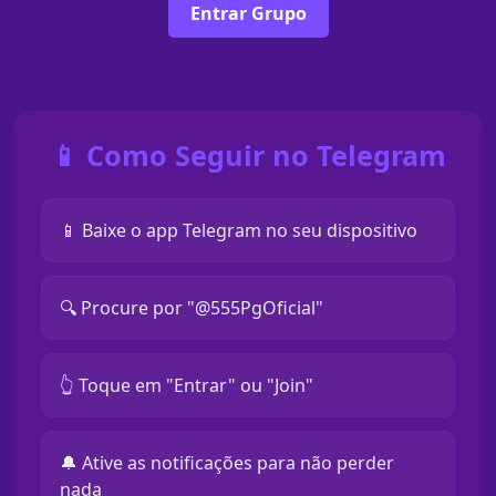
Entrar Grupo
📱 Como Seguir no Telegram
📱 Baixe o app Telegram no seu dispositivo
🔍 Procure por "@555PgOficial"
👆 Toque em "Entrar" ou "Join"
🔔 Ative as notificações para não perder
nada