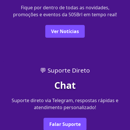
Fique por dentro de todas as novidades,
promoções e eventos da 505Brl em tempo real!
Ver Notícias
💬 Suporte Direto
Chat
Suporte direto via Telegram, respostas rápidas e
atendimento personalizado!
Falar Suporte