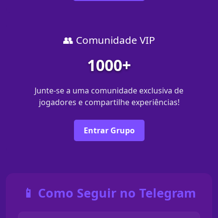
👥 Comunidade VIP
1000+
Junte-se a uma comunidade exclusiva de
jogadores e compartilhe experiências!
Entrar Grupo
📱 Como Seguir no Telegram