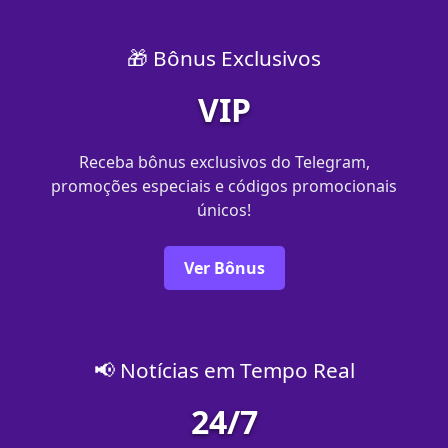
🎁 Bônus Exclusivos
VIP
Receba bônus exclusivos do Telegram,
promoções especiais e códigos promocionais
únicos!
Ver Bônus
📢 Notícias em Tempo Real
24/7