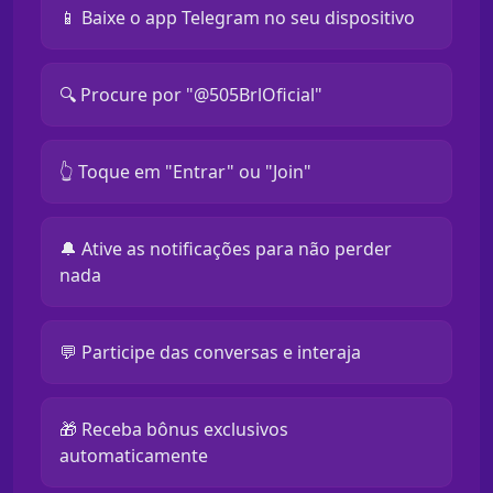
📱 Baixe o app Telegram no seu dispositivo
🔍 Procure por "@505BrlOficial"
👆 Toque em "Entrar" ou "Join"
🔔 Ative as notificações para não perder
nada
💬 Participe das conversas e interaja
🎁 Receba bônus exclusivos
automaticamente