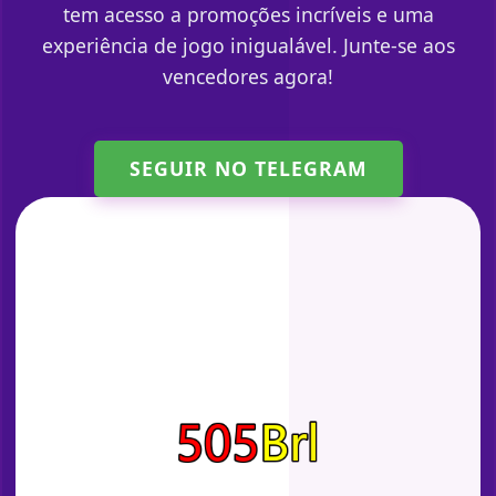
tem acesso a promoções incríveis e uma
experiência de jogo inigualável. Junte-se aos
vencedores agora!
SEGUIR NO TELEGRAM