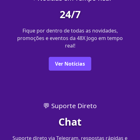
24/7
Fique por dentro de todas as novidades,
promoções e eventos da 48X Jogo em tempo
real!
Ver Notícias
💬 Suporte Direto
Chat
Suporte direto via Telegram, respostas rápidas e