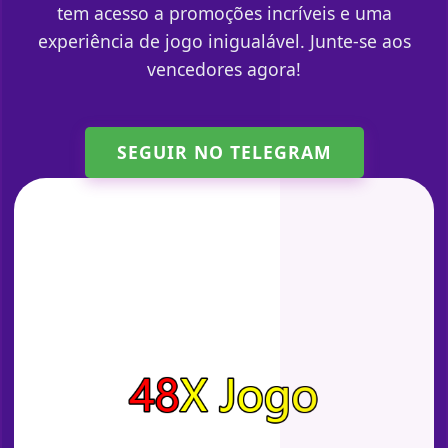
tem acesso a promoções incríveis e uma
experiência de jogo inigualável. Junte-se aos
vencedores agora!
SEGUIR NO TELEGRAM