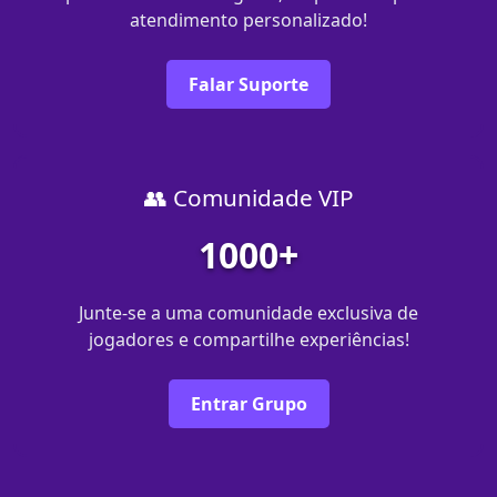
atendimento personalizado!
Falar Suporte
👥 Comunidade VIP
1000+
Junte-se a uma comunidade exclusiva de
jogadores e compartilhe experiências!
Entrar Grupo