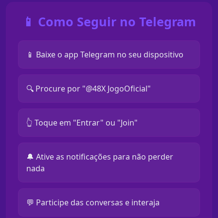
📱 Como Seguir no Telegram
📱 Baixe o app Telegram no seu dispositivo
🔍 Procure por "@48X JogoOficial"
👆 Toque em "Entrar" ou "Join"
🔔 Ative as notificações para não perder
nada
💬 Participe das conversas e interaja