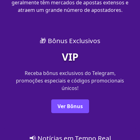
geralmente têm mercados de apostas extensos e
atraem um grande número de apostadores.
🎁 Bônus Exclusivos
VIP
Receba bônus exclusivos do Telegram,
promoções especiais e códigos promocionais
únicos!
Ver Bônus
📢 Notícias em Tempo Real