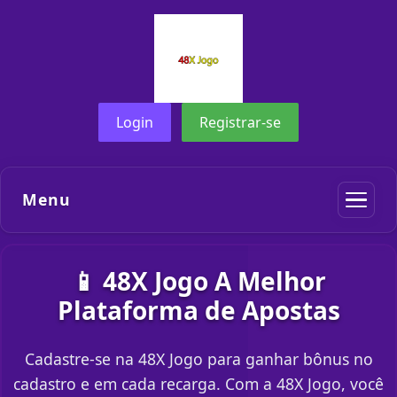
Login
Registrar-se
Menu
📱 48X Jogo A Melhor
Plataforma de Apostas
Cadastre-se na 48X Jogo para ganhar bônus no
cadastro e em cada recarga. Com a 48X Jogo, você