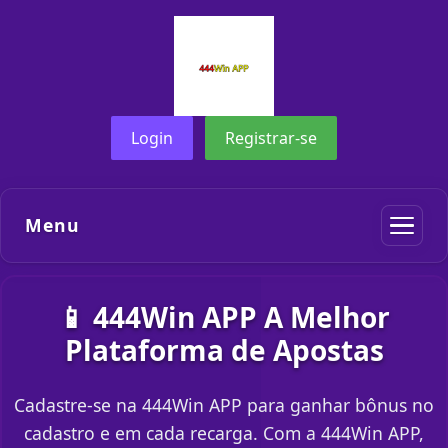
Login
Registrar-se
Menu
📱 444Win APP A Melhor
Plataforma de Apostas
Cadastre-se na 444Win APP para ganhar bônus no
cadastro e em cada recarga. Com a 444Win APP,