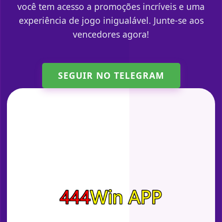
você tem acesso a promoções incríveis e uma
experiência de jogo inigualável. Junte-se aos
vencedores agora!
SEGUIR NO TELEGRAM