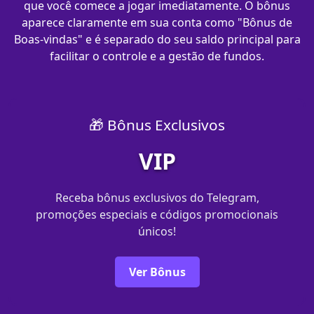
que você comece a jogar imediatamente. O bônus
aparece claramente em sua conta como "Bônus de
Boas-vindas" e é separado do seu saldo principal para
facilitar o controle e a gestão de fundos.
🎁 Bônus Exclusivos
VIP
Receba bônus exclusivos do Telegram,
promoções especiais e códigos promocionais
únicos!
Ver Bônus