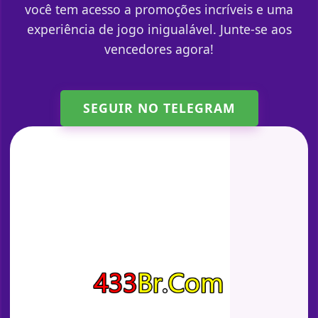
você tem acesso a promoções incríveis e uma
experiência de jogo inigualável. Junte-se aos
vencedores agora!
SEGUIR NO TELEGRAM