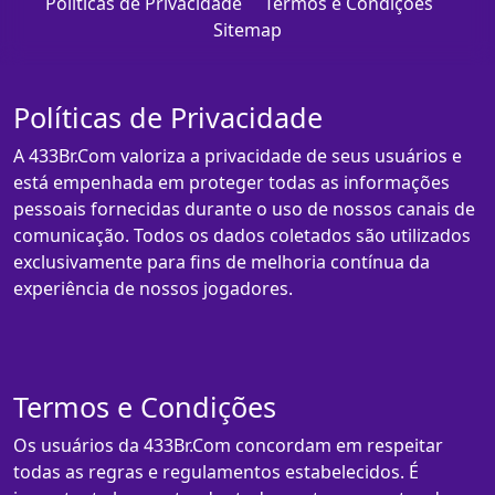
Políticas de Privacidade
Termos e Condições
Sitemap
Políticas de Privacidade
A 433Br.Com valoriza a privacidade de seus usuários e
está empenhada em proteger todas as informações
pessoais fornecidas durante o uso de nossos canais de
comunicação. Todos os dados coletados são utilizados
exclusivamente para fins de melhoria contínua da
experiência de nossos jogadores.
Termos e Condições
Os usuários da 433Br.Com concordam em respeitar
todas as regras e regulamentos estabelecidos. É