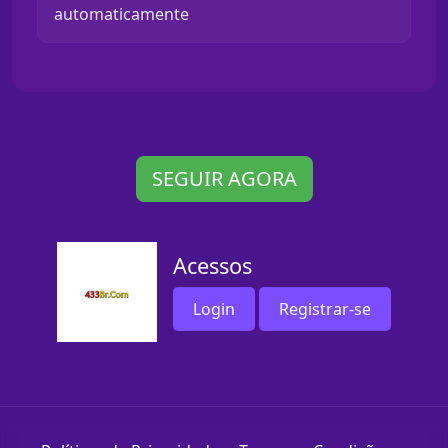
automaticamente
SEGUIR AGORA
Acessos
Login
Registrar-se