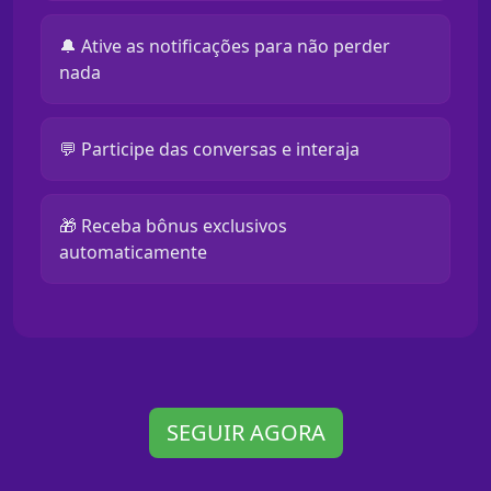
🔔 Ative as notificações para não perder
nada
💬 Participe das conversas e interaja
🎁 Receba bônus exclusivos
automaticamente
SEGUIR AGORA