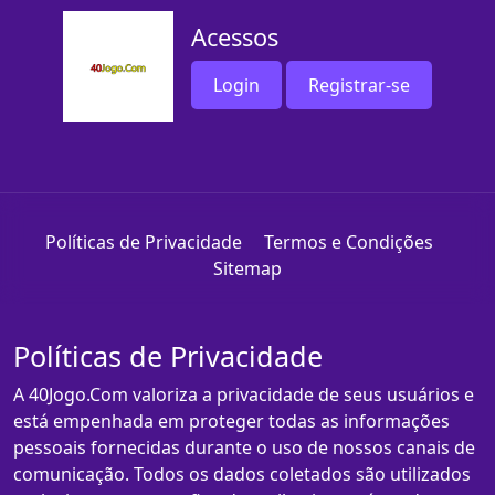
Acessos
Login
Registrar-se
Políticas de Privacidade
Termos e Condições
Sitemap
Políticas de Privacidade
A 40Jogo.Com valoriza a privacidade de seus usuários e
está empenhada em proteger todas as informações
pessoais fornecidas durante o uso de nossos canais de
comunicação. Todos os dados coletados são utilizados