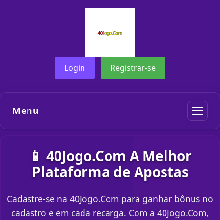
Login
Registrar-se
Menu
📱 40Jogo.Com A Melhor
Plataforma de Apostas
Cadastre-se na 40Jogo.Com para ganhar bônus no
cadastro e em cada recarga. Com a 40Jogo.Com,