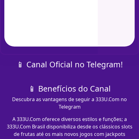
📱 Canal Oficial no Telegram!
📱 Benefícios do Canal
Descubra as vantagens de seguir a 333U.Com no
Telegram
A 333U.Com oferece diversos estilos e funções; a
333U.Com Brasil disponibiliza desde os clássicos slots
de frutas até os mais novos jogos com jackpots