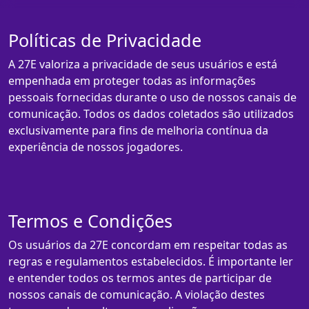
Políticas de Privacidade
A 27E valoriza a privacidade de seus usuários e está
empenhada em proteger todas as informações
pessoais fornecidas durante o uso de nossos canais de
comunicação. Todos os dados coletados são utilizados
exclusivamente para fins de melhoria contínua da
experiência de nossos jogadores.
Termos e Condições
Os usuários da 27E concordam em respeitar todas as
regras e regulamentos estabelecidos. É importante ler
e entender todos os termos antes de participar de
nossos canais de comunicação. A violação destes