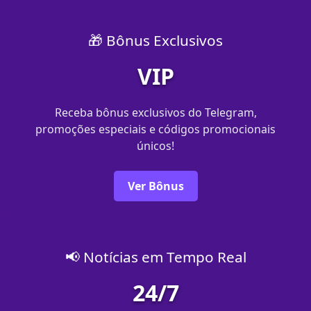
🎁 Bônus Exclusivos
VIP
Receba bônus exclusivos do Telegram,
promoções especiais e códigos promocionais
únicos!
Ver Bônus
📢 Notícias em Tempo Real
24/7