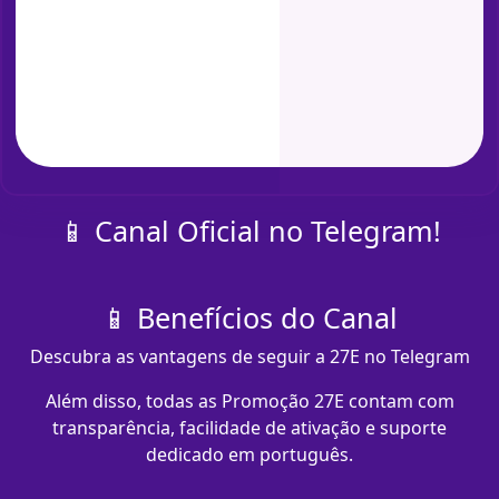
📱 Canal Oficial no Telegram!
📱 Benefícios do Canal
Descubra as vantagens de seguir a 27E no Telegram
Além disso, todas as Promoção 27E contam com
transparência, facilidade de ativação e suporte
dedicado em português.