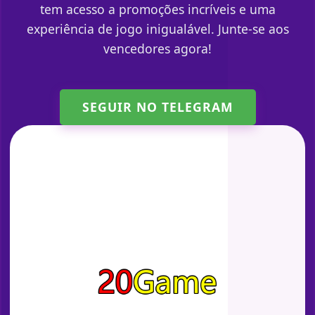
tem acesso a promoções incríveis e uma
experiência de jogo inigualável. Junte-se aos
vencedores agora!
SEGUIR NO TELEGRAM