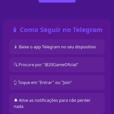
📱 Como Seguir no Telegram
📱 Baixe o app Telegram no seu dispositivo
🔍 Procure por "@20GameOficial"
👆 Toque em "Entrar" ou "Join"
🔔 Ative as notificações para não perder
nada