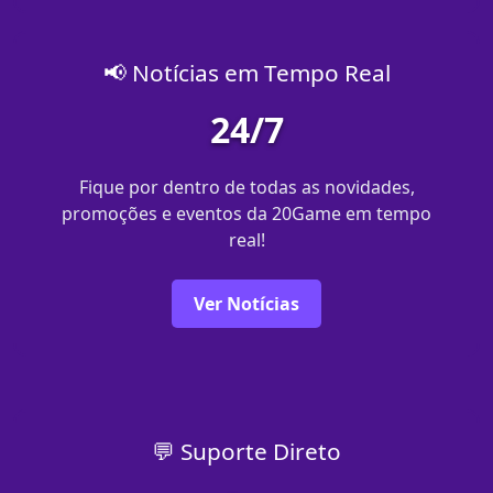
📢 Notícias em Tempo Real
24/7
Fique por dentro de todas as novidades,
promoções e eventos da 20Game em tempo
real!
Ver Notícias
💬 Suporte Direto