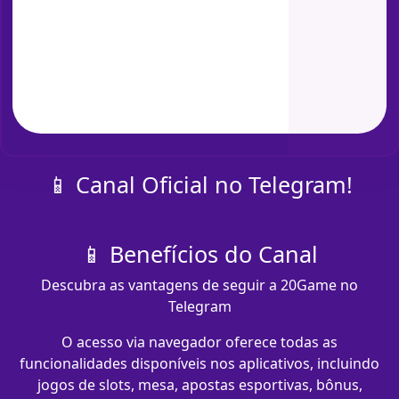
📱 Canal Oficial no Telegram!
📱 Benefícios do Canal
Descubra as vantagens de seguir a 20Game no
Telegram
O acesso via navegador oferece todas as
funcionalidades disponíveis nos aplicativos, incluindo
jogos de slots, mesa, apostas esportivas, bônus,