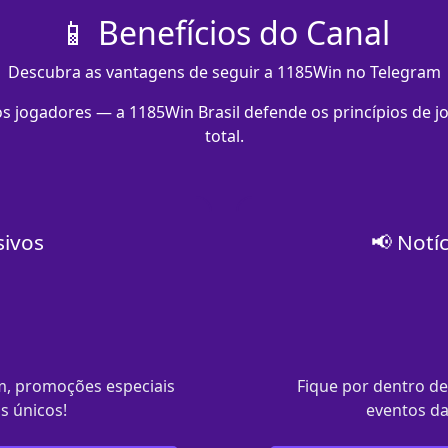
📱 Benefícios do Canal
Descubra as vantagens de seguir a 1185Win no Telegram
 jogadores — a 1185Win Brasil defende os princípios de j
total.
sivos
📢 Notí
m, promoções especiais
Fique por dentro d
s únicos!
eventos da