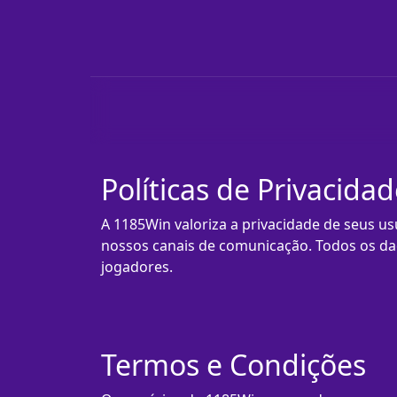
Políticas de Privacida
A 1185Win valoriza a privacidade de seus u
nossos canais de comunicação. Todos os dad
jogadores.
Termos e Condições