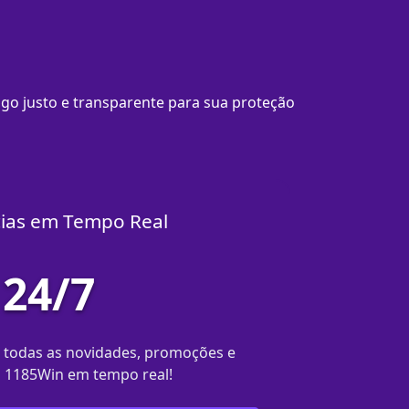
ogo justo e transparente para sua proteção
cias em Tempo Real
24/7
e todas as novidades, promoções e
 1185Win em tempo real!