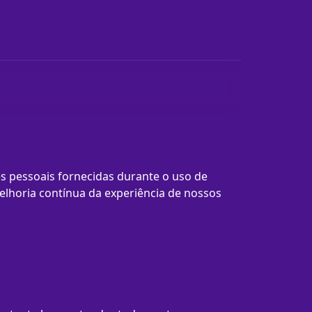
s pessoais fornecidas durante o uso de
elhoria contínua da experiência de nossos