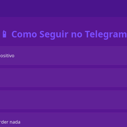
📱 Como Seguir no Telegram
ositivo
erder nada